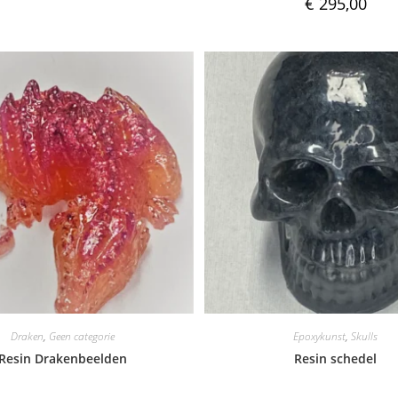
€
295,00
Draken
,
Geen categorie
Epoxykunst
,
Skulls
Resin Drakenbeelden
Resin schedel