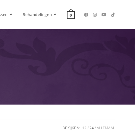
ssen
Behandelingen
0
BEKIJKEN:
12
24
ALLEMAAL