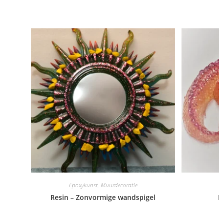
Epoxykunst
,
Muurdecoratie
Resin – Zonvormige wandspigel