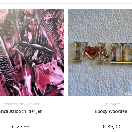
Encaustickunst
,
Schilderij
Epoxykunst
Encaustic Schilderijen
Epoxy Woorden
€
27,95
€
35,00