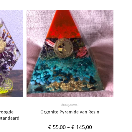
Epoxykunst
roogde
Orgonite Pyramide van Resin
standaard.
€
55,00
–
€
145,00