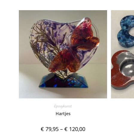
Epoxykunst
Hartjes
€
79,95
–
€
120,00