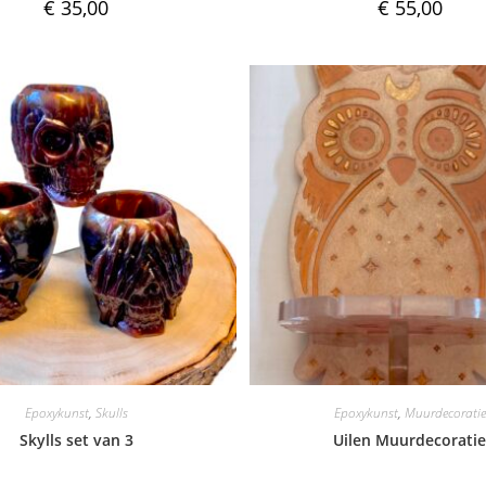
€
35,00
€
55,00
Epoxykunst
,
Skulls
Epoxykunst
,
Muurdecoratie
Skylls set van 3
Uilen Muurdecorati