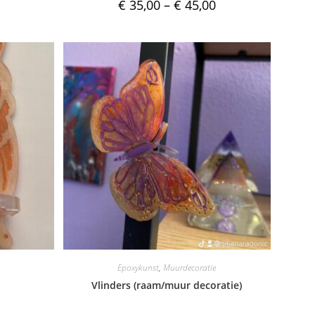
€
35,00
–
€
45,00
Epoxykunst
,
Muurdecoratie
e
Vlinders (raam/muur decoratie)