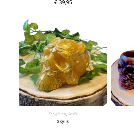
€
39,95
Epoxykunst
,
Skulls
Skylls