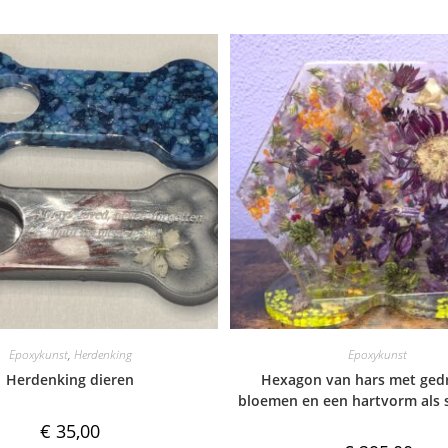
Epoxykunst
,
Herdenking
Epoxykunst
Herdenking dieren
Hexagon van hars met ged
bloemen en een hartvorm als 
€
35,00